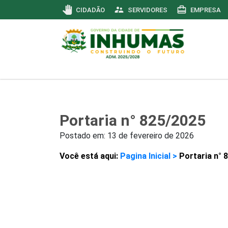
pan_tool
supervisor_account
card_travel
CIDADÃO
SERVIDORES
EMPRESA
Portaria n° 825/2025
Postado em:
13 de fevereiro de 2026
Você está aqui:
Pagina Inicial >
Portaria n° 