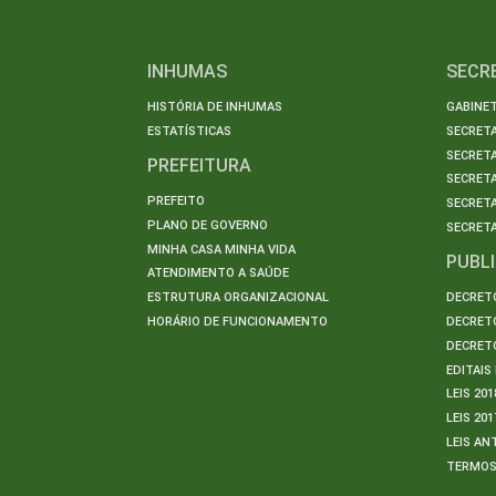
INHUMAS
SECR
HISTÓRIA DE INHUMAS
GABINET
ESTATÍSTICAS
SECRET
SECRETA
PREFEITURA
SECRETA
PREFEITO
SECRET
PLANO DE GOVERNO
SECRETA
MINHA CASA MINHA VIDA
PUBL
ATENDIMENTO A SAÚDE
ESTRUTURA ORGANIZACIONAL
DECRETO
HORÁRIO DE FUNCIONAMENTO
DECRETO
DECRETO
EDITAI
LEIS 201
LEIS 201
LEIS AN
TERMO