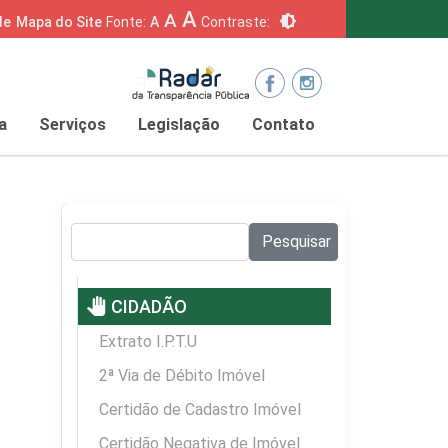
A
A
brightness_6
de
Mapa do Site
Fonte:
A
Contraste:
a
Serviços
Legislação
Contato
Pesquisar no site:
Pesquisar
pan_tool
CIDADÃO
Extrato I.P.T.U
2ª Via de Débito Imóvel
Certidão de Cadastro Imóvel
Certidão Negativa de Imóvel