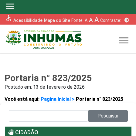
menu
accessible
A
A
brightness_6
Acessibilidade
Mapa do Site
Fonte:
A
Contraste:
menu
Portaria n° 823/2025
Postado em:
13 de fevereiro de 2026
Você está aqui:
Pagina Inicial >
Portaria n° 823/2025
Pesquisar no site:
Pesquisar
pan_tool
CIDADÃO