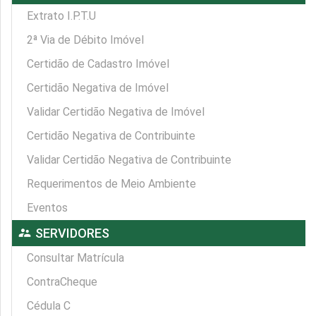
Extrato I.P.T.U
2ª Via de Débito Imóvel
Certidão de Cadastro Imóvel
Certidão Negativa de Imóvel
Validar Certidão Negativa de Imóvel
Certidão Negativa de Contribuinte
Validar Certidão Negativa de Contribuinte
Requerimentos de Meio Ambiente
Eventos
supervisor_account
SERVIDORES
Consultar Matrícula
ContraCheque
Cédula C