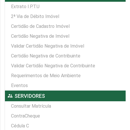
Extrato I.P.T.U
2ª Via de Débito Imóvel
Certidão de Cadastro Imóvel
Certidão Negativa de Imóvel
Validar Certidão Negativa de Imóvel
Certidão Negativa de Contribuinte
Validar Certidão Negativa de Contribuinte
Requerimentos de Meio Ambiente
Eventos
supervisor_account
SERVIDORES
Consultar Matrícula
ContraCheque
Cédula C