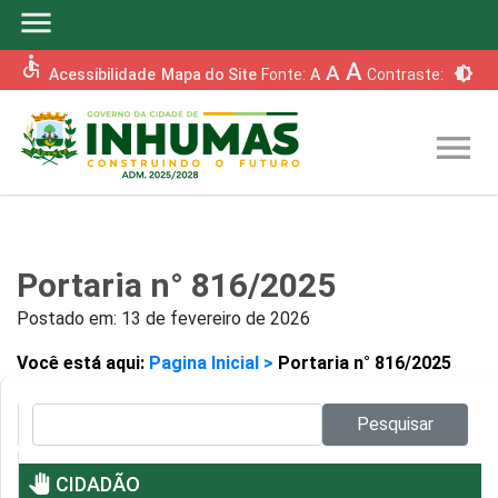
menu
accessible
A
A
brightness_6
Acessibilidade
Mapa do Site
Fonte:
A
Contraste:
menu
Portaria n° 816/2025
Postado em:
13 de fevereiro de 2026
Você está aqui:
Pagina Inicial >
Portaria n° 816/2025
Pesquisar no site:
Pesquisar
pan_tool
CIDADÃO