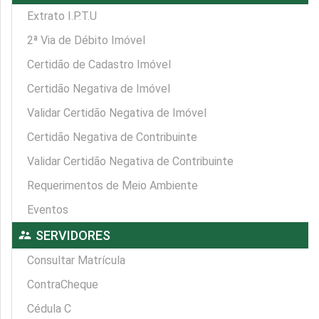
Extrato I.P.T.U
2ª Via de Débito Imóvel
Certidão de Cadastro Imóvel
Certidão Negativa de Imóvel
Validar Certidão Negativa de Imóvel
Certidão Negativa de Contribuinte
Validar Certidão Negativa de Contribuinte
Requerimentos de Meio Ambiente
Eventos
supervisor_account
SERVIDORES
Consultar Matrícula
ContraCheque
Cédula C