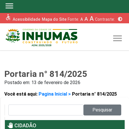
menu
accessible
A
A
brightness_6
Acessibilidade
Mapa do Site
Fonte:
A
Contraste:
menu
Portaria n° 814/2025
Postado em:
13 de fevereiro de 2026
Você está aqui:
Pagina Inicial >
Portaria n° 814/2025
Pesquisar no site:
Pesquisar
pan_tool
CIDADÃO