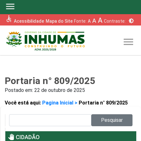
menu
accessible
A
A
brightness_6
Acessibilidade
Mapa do Site
Fonte:
A
Contraste:
menu
Portaria n° 809/2025
Postado em:
22 de outubro de 2025
Você está aqui:
Pagina Inicial >
Portaria n° 809/2025
Pesquisar no site:
Pesquisar
pan_tool
CIDADÃO