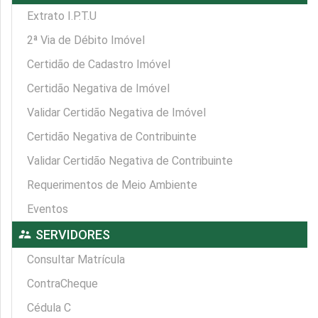
Extrato I.P.T.U
2ª Via de Débito Imóvel
Certidão de Cadastro Imóvel
Certidão Negativa de Imóvel
Validar Certidão Negativa de Imóvel
Certidão Negativa de Contribuinte
Validar Certidão Negativa de Contribuinte
Requerimentos de Meio Ambiente
Eventos
supervisor_account
SERVIDORES
Consultar Matrícula
ContraCheque
Cédula C