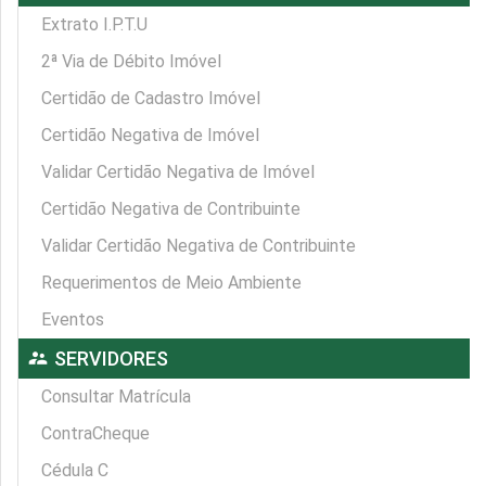
Extrato I.P.T.U
2ª Via de Débito Imóvel
Certidão de Cadastro Imóvel
Certidão Negativa de Imóvel
Validar Certidão Negativa de Imóvel
Certidão Negativa de Contribuinte
Validar Certidão Negativa de Contribuinte
Requerimentos de Meio Ambiente
Eventos
supervisor_account
SERVIDORES
Consultar Matrícula
ContraCheque
Cédula C