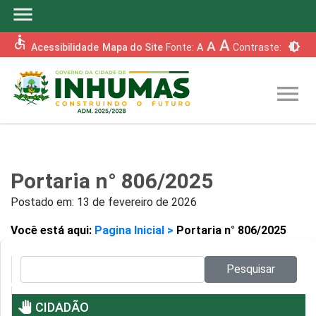
menu
accessible
A
A
brightness_6
Acessibilidade
Mapa do Site
Fonte:
A
Contraste:
menu
Portaria n° 806/2025
Postado em:
13 de fevereiro de 2026
Você está aqui:
Pagina Inicial >
Portaria n° 806/2025
Pesquisar no site:
Pesquisar
pan_tool
CIDADÃO