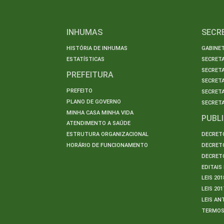
INHUMAS
SECR
HISTÓRIA DE INHUMAS
GABINET
ESTATÍSTICAS
SECRET
SECRETA
PREFEITURA
SECRETA
PREFEITO
SECRET
PLANO DE GOVERNO
SECRETA
MINHA CASA MINHA VIDA
PUBL
ATENDIMENTO A SAÚDE
ESTRUTURA ORGANIZACIONAL
DECRETO
HORÁRIO DE FUNCIONAMENTO
DECRETO
DECRETO
EDITAI
LEIS 201
LEIS 201
LEIS AN
TERMO