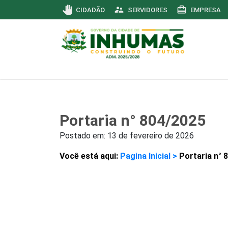
pan_tool
supervisor_account
card_travel
CIDADÃO
SERVIDORES
EMPRESA
Portaria n° 804/2025
Postado em:
13 de fevereiro de 2026
Você está aqui:
Pagina Inicial >
Portaria n° 