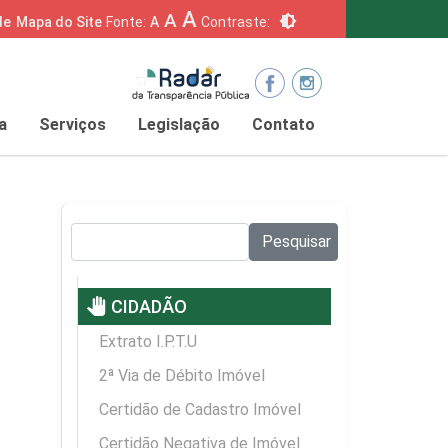
A
A
brightness_6
de
Mapa do Site
Fonte:
A
Contraste:
a
Serviços
Legislação
Contato
Pesquisar no site:
Pesquisar
pan_tool
CIDADÃO
Extrato I.P.T.U
2ª Via de Débito Imóvel
Certidão de Cadastro Imóvel
Certidão Negativa de Imóvel