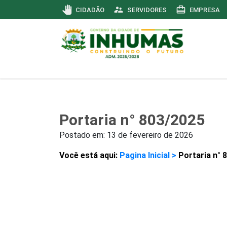
pan_tool
supervisor_account
card_travel
CIDADÃO
SERVIDORES
EMPRESA
Portaria n° 803/2025
Postado em:
13 de fevereiro de 2026
Você está aqui:
Pagina Inicial >
Portaria n° 