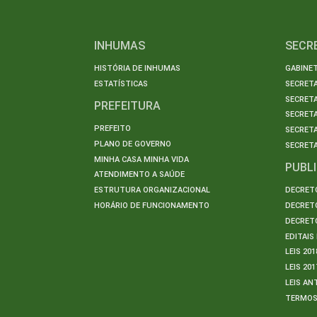
INHUMAS
SECR
HISTÓRIA DE INHUMAS
GABINET
ESTATÍSTICAS
SECRET
SECRETA
PREFEITURA
SECRETA
PREFEITO
SECRET
PLANO DE GOVERNO
SECRETA
MINHA CASA MINHA VIDA
PUBL
ATENDIMENTO A SAÚDE
ESTRUTURA ORGANIZACIONAL
DECRETO
HORÁRIO DE FUNCIONAMENTO
DECRETO
DECRETO
EDITAI
LEIS 201
LEIS 201
LEIS AN
TERMO