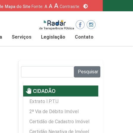
A
A
brightness_6
de
Mapa do Site
Fonte:
A
Contraste:
a
Serviços
Legislação
Contato
Pesquisar no site:
Pesquisar
pan_tool
CIDADÃO
Extrato I.P.T.U
2ª Via de Débito Imóvel
Certidão de Cadastro Imóvel
Certidão Negativa de Imóvel