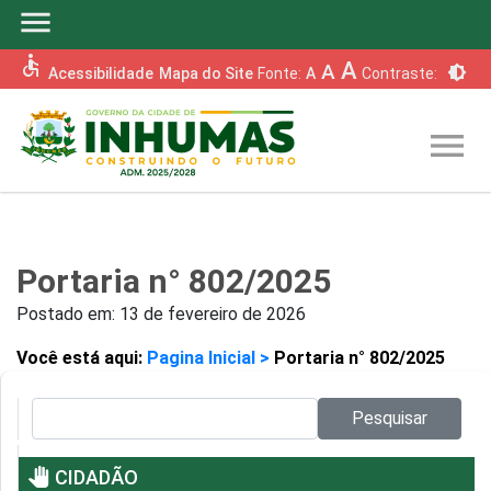
menu
accessible
A
A
brightness_6
Acessibilidade
Mapa do Site
Fonte:
A
Contraste:
menu
Portaria n° 802/2025
Postado em:
13 de fevereiro de 2026
Você está aqui:
Pagina Inicial >
Portaria n° 802/2025
Pesquisar no site:
Pesquisar
pan_tool
CIDADÃO