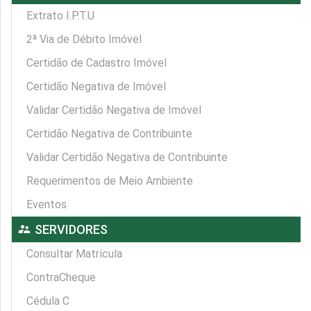
Extrato I.P.T.U
2ª Via de Débito Imóvel
Certidão de Cadastro Imóvel
Certidão Negativa de Imóvel
Validar Certidão Negativa de Imóvel
Certidão Negativa de Contribuinte
Validar Certidão Negativa de Contribuinte
Requerimentos de Meio Ambiente
Eventos
supervisor_account
SERVIDORES
Consultar Matrícula
ContraCheque
Cédula C