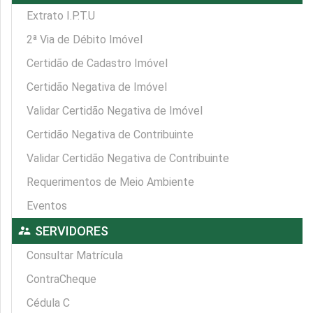
Extrato I.P.T.U
2ª Via de Débito Imóvel
Certidão de Cadastro Imóvel
Certidão Negativa de Imóvel
Validar Certidão Negativa de Imóvel
Certidão Negativa de Contribuinte
Validar Certidão Negativa de Contribuinte
Requerimentos de Meio Ambiente
Eventos
supervisor_account
SERVIDORES
Consultar Matrícula
ContraCheque
Cédula C