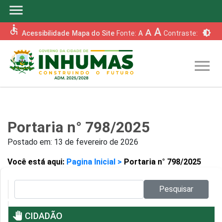
menu
accessible
A
A
brightness_6
Acessibilidade
Mapa do Site
Fonte:
A
Contraste:
menu
Portaria n° 798/2025
Postado em:
13 de fevereiro de 2026
Você está aqui:
Pagina Inicial >
Portaria n° 798/2025
Pesquisar no site:
Pesquisar
pan_tool
CIDADÃO