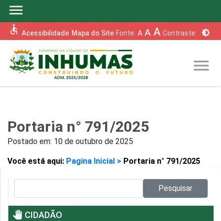
menu
accessible
A
A
brightness_6
Acessibilidade
Mapa do Site
Fonte:
A
Contraste:
menu
Portaria n° 791/2025
Postado em:
10 de outubro de 2025
Você está aqui:
Pagina Inicial >
Portaria n° 791/2025
Pesquisar no site:
Pesquisar
pan_tool
CIDADÃO