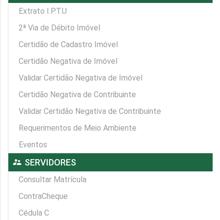
Extrato I.P.T.U
2ª Via de Débito Imóvel
Certidão de Cadastro Imóvel
Certidão Negativa de Imóvel
Validar Certidão Negativa de Imóvel
Certidão Negativa de Contribuinte
Validar Certidão Negativa de Contribuinte
Requerimentos de Meio Ambiente
Eventos
supervisor_account
SERVIDORES
Consultar Matrícula
ContraCheque
Cédula C