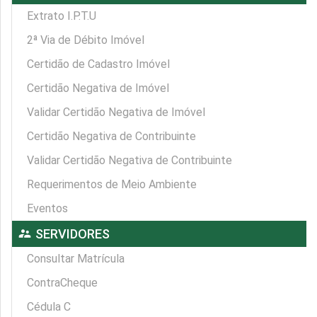
Extrato I.P.T.U
2ª Via de Débito Imóvel
Certidão de Cadastro Imóvel
Certidão Negativa de Imóvel
Validar Certidão Negativa de Imóvel
Certidão Negativa de Contribuinte
Validar Certidão Negativa de Contribuinte
Requerimentos de Meio Ambiente
Eventos
supervisor_account
SERVIDORES
Consultar Matrícula
ContraCheque
Cédula C