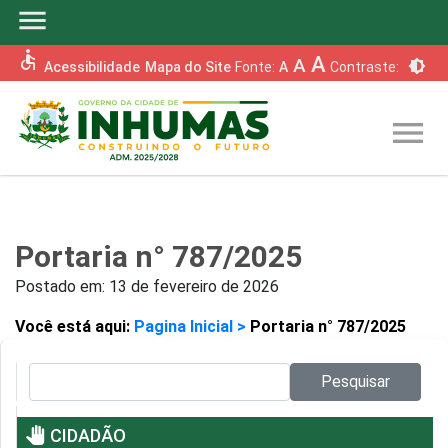
menu
accessible
A
A
brightness_6
Acessibilidade
Mapa do Site
Fonte:
A
Contraste:
menu
Portaria n° 787/2025
Postado em:
13 de fevereiro de 2026
Você está aqui:
Pagina Inicial >
Portaria n° 787/2025
Pesquisar no site:
Pesquisar
pan_tool
CIDADÃO