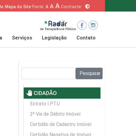
A
A
brightness_6
de
Mapa do Site
Fonte:
A
Contraste:
a
Serviços
Legislação
Contato
Pesquisar no site:
Pesquisar
pan_tool
CIDADÃO
Extrato I.P.T.U
2ª Via de Débito Imóvel
Certidão de Cadastro Imóvel
Certidão Negativa de Imóvel