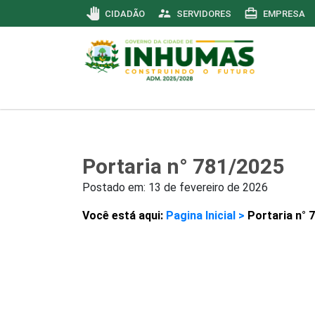
pan_tool
supervisor_account
card_travel
CIDADÃO
SERVIDORES
EMPRESA
Portaria n° 781/2025
Postado em:
13 de fevereiro de 2026
Você está aqui:
Pagina Inicial >
Portaria n° 