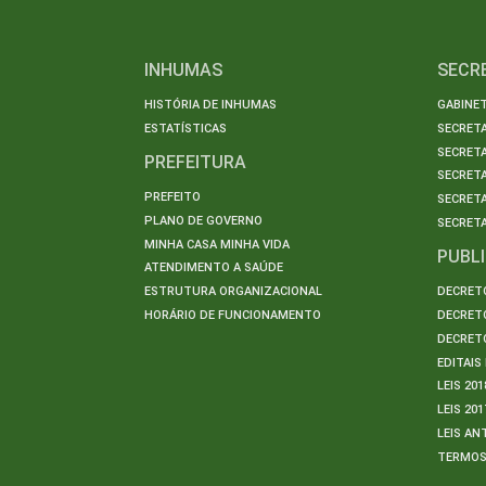
INHUMAS
SECR
HISTÓRIA DE INHUMAS
GABINET
ESTATÍSTICAS
SECRET
SECRETA
PREFEITURA
SECRETA
PREFEITO
SECRET
PLANO DE GOVERNO
SECRETA
MINHA CASA MINHA VIDA
PUBL
ATENDIMENTO A SAÚDE
ESTRUTURA ORGANIZACIONAL
DECRETO
HORÁRIO DE FUNCIONAMENTO
DECRETO
DECRETO
EDITAI
LEIS 201
LEIS 201
LEIS AN
TERMO