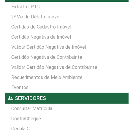
Extrato I.P.T.U
2ª Via de Débito Imóvel
Certidão de Cadastro Imóvel
Certidão Negativa de Imóvel
Validar Certidão Negativa de Imóvel
Certidão Negativa de Contribuinte
Validar Certidão Negativa de Contribuinte
Requerimentos de Meio Ambiente
Eventos
supervisor_account
SERVIDORES
Consultar Matrícula
ContraCheque
Cédula C