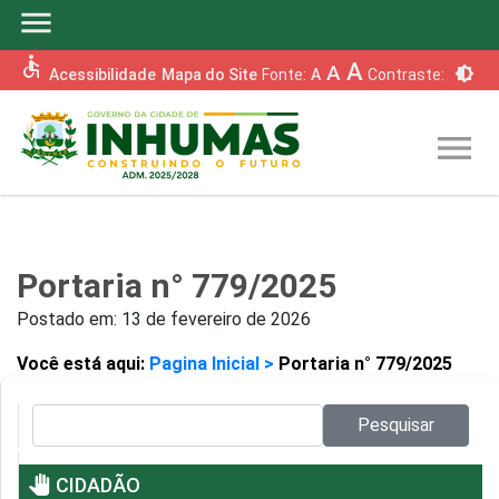
menu
accessible
A
A
brightness_6
Acessibilidade
Mapa do Site
Fonte:
A
Contraste:
menu
Portaria n° 779/2025
Postado em:
13 de fevereiro de 2026
Você está aqui:
Pagina Inicial >
Portaria n° 779/2025
Pesquisar no site:
Pesquisar
pan_tool
CIDADÃO