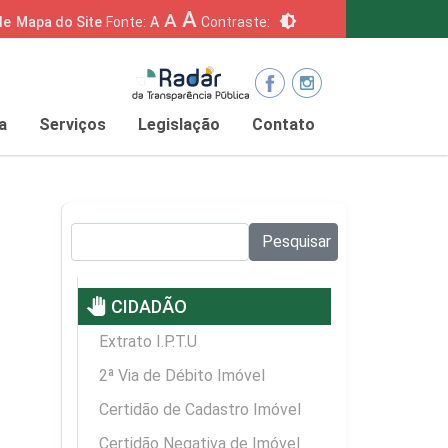
A
A
brightness_6
de
Mapa do Site
Fonte:
A
Contraste:
a
Serviços
Legislação
Contato
Pesquisar no site:
Pesquisar
pan_tool
CIDADÃO
Extrato I.P.T.U
2ª Via de Débito Imóvel
Certidão de Cadastro Imóvel
Certidão Negativa de Imóvel