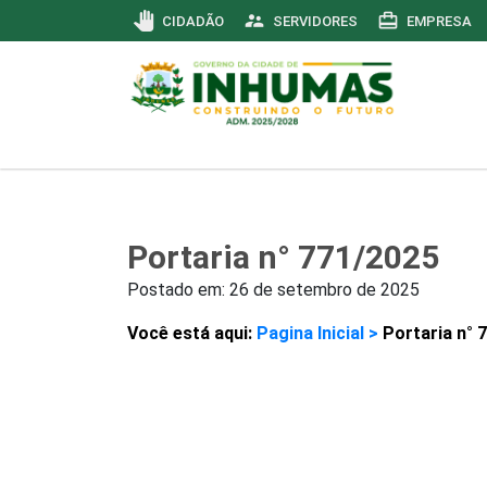
pan_tool
supervisor_account
card_travel
CIDADÃO
SERVIDORES
EMPRESA
Portaria n° 771/2025
Postado em:
26 de setembro de 2025
Você está aqui:
Pagina Inicial >
Portaria n° 