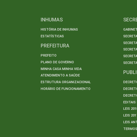
INHUMAS
SECR
HISTÓRIA DE INHUMAS
GABINET
ESTATÍSTICAS
SECRET
SECRETA
PREFEITURA
SECRETA
PREFEITO
SECRET
PLANO DE GOVERNO
SECRETA
MINHA CASA MINHA VIDA
PUBL
ATENDIMENTO A SAÚDE
ESTRUTURA ORGANIZACIONAL
DECRETO
HORÁRIO DE FUNCIONAMENTO
DECRETO
DECRETO
EDITAI
LEIS 201
LEIS 201
LEIS AN
TERMO