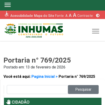
menu
accessible
A
A
brightness_6
Acessibilidade
Mapa do Site
Fonte:
A
Contraste:
menu
Portaria n° 769/2025
Postado em:
13 de fevereiro de 2026
Você está aqui:
Pagina Inicial >
Portaria n° 769/2025
Pesquisar no site:
Pesquisar
pan_tool
CIDADÃO