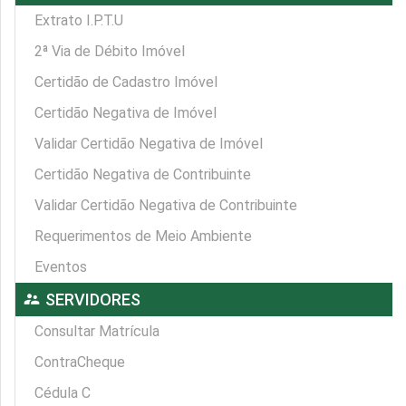
Extrato I.P.T.U
2ª Via de Débito Imóvel
Certidão de Cadastro Imóvel
Certidão Negativa de Imóvel
Validar Certidão Negativa de Imóvel
Certidão Negativa de Contribuinte
Validar Certidão Negativa de Contribuinte
Requerimentos de Meio Ambiente
Eventos
supervisor_account
SERVIDORES
Consultar Matrícula
ContraCheque
Cédula C