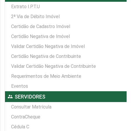
Extrato I.P.T.U
2ª Via de Débito Imóvel
Certidão de Cadastro Imóvel
Certidão Negativa de Imóvel
Validar Certidão Negativa de Imóvel
Certidão Negativa de Contribuinte
Validar Certidão Negativa de Contribuinte
Requerimentos de Meio Ambiente
Eventos
supervisor_account
SERVIDORES
Consultar Matrícula
ContraCheque
Cédula C