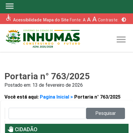
menu
accessible
A
A
brightness_6
Acessibilidade
Mapa do Site
Fonte:
A
Contraste:
menu
Portaria n° 763/2025
Postado em:
13 de fevereiro de 2026
Você está aqui:
Pagina Inicial >
Portaria n° 763/2025
Pesquisar no site:
Pesquisar
pan_tool
CIDADÃO