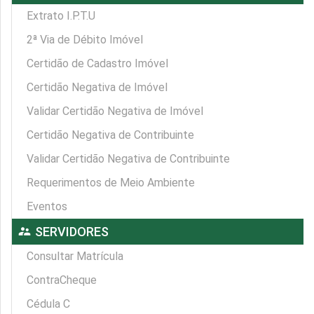
Extrato I.P.T.U
2ª Via de Débito Imóvel
Certidão de Cadastro Imóvel
Certidão Negativa de Imóvel
Validar Certidão Negativa de Imóvel
Certidão Negativa de Contribuinte
Validar Certidão Negativa de Contribuinte
Requerimentos de Meio Ambiente
Eventos
supervisor_account
SERVIDORES
Consultar Matrícula
ContraCheque
Cédula C