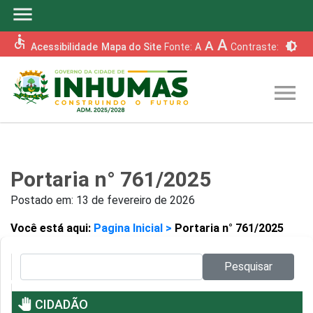
menu
accessible
A
A
brightness_6
Acessibilidade
Mapa do Site
Fonte:
A
Contraste:
menu
Portaria n° 761/2025
Postado em:
13 de fevereiro de 2026
Você está aqui:
Pagina Inicial >
Portaria n° 761/2025
Pesquisar no site:
Pesquisar
pan_tool
CIDADÃO