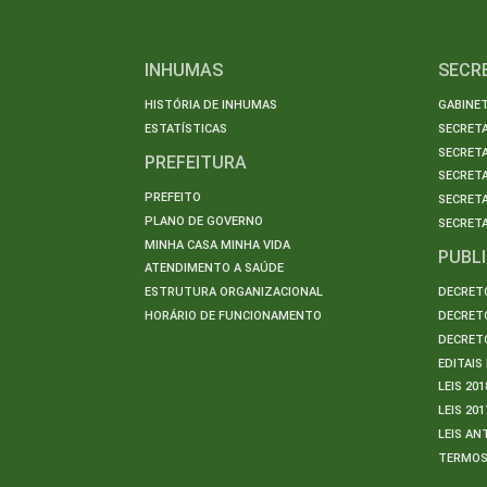
INHUMAS
SECR
HISTÓRIA DE INHUMAS
GABINET
ESTATÍSTICAS
SECRET
SECRETA
PREFEITURA
SECRETA
PREFEITO
SECRET
PLANO DE GOVERNO
SECRETA
MINHA CASA MINHA VIDA
PUBL
ATENDIMENTO A SAÚDE
ESTRUTURA ORGANIZACIONAL
DECRETO
HORÁRIO DE FUNCIONAMENTO
DECRETO
DECRETO
EDITAI
LEIS 201
LEIS 201
LEIS AN
TERMO