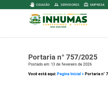
pan_tool
supervisor_account
card_travel
CIDADÃO
SERVIDORES
EMPRESA
Portaria n° 757/2025
Postado em:
13 de fevereiro de 2026
Você está aqui:
Pagina Inicial >
Portaria n° 