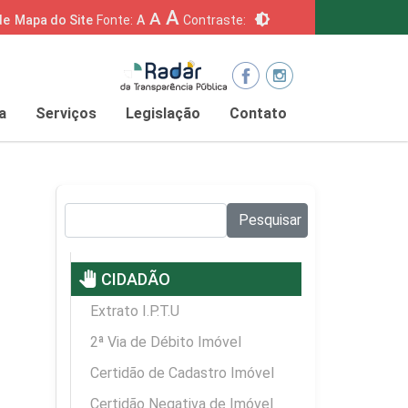
A
A
brightness_6
de
Mapa do Site
Fonte:
A
Contraste:
a
Serviços
Legislação
Contato
Pesquisar no site:
Pesquisar
pan_tool
CIDADÃO
Extrato I.P.T.U
2ª Via de Débito Imóvel
Certidão de Cadastro Imóvel
Certidão Negativa de Imóvel