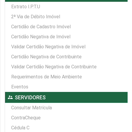
Extrato I.P.T.U
2ª Via de Débito Imóvel
Certidão de Cadastro Imóvel
Certidão Negativa de Imóvel
Validar Certidão Negativa de Imóvel
Certidão Negativa de Contribuinte
Validar Certidão Negativa de Contribuinte
Requerimentos de Meio Ambiente
Eventos
supervisor_account
SERVIDORES
Consultar Matrícula
ContraCheque
Cédula C