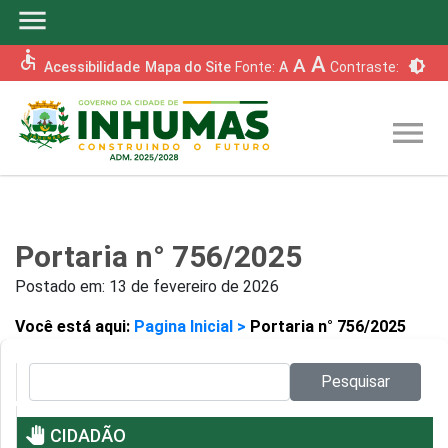
menu
accessible
A
A
brightness_6
Acessibilidade
Mapa do Site
Fonte:
A
Contraste:
menu
Portaria n° 756/2025
Postado em:
13 de fevereiro de 2026
Você está aqui:
Pagina Inicial >
Portaria n° 756/2025
Pesquisar no site:
Pesquisar
pan_tool
CIDADÃO