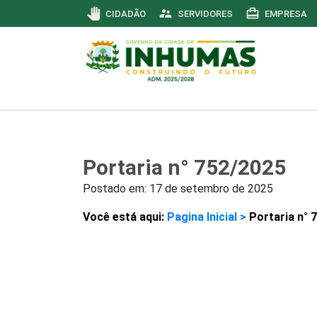
pan_tool
supervisor_account
card_travel
CIDADÃO
SERVIDORES
EMPRESA
Portaria n° 752/2025
Postado em:
17 de setembro de 2025
Você está aqui:
Pagina Inicial >
Portaria n° 