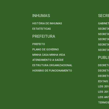
INHUMAS
SECR
HISTÓRIA DE INHUMAS
GABINET
ESTATÍSTICAS
SECRET
SECRETA
PREFEITURA
SECRETA
PREFEITO
SECRET
PLANO DE GOVERNO
SECRETA
MINHA CASA MINHA VIDA
PUBL
ATENDIMENTO A SAÚDE
ESTRUTURA ORGANIZACIONAL
DECRETO
HORÁRIO DE FUNCIONAMENTO
DECRETO
DECRETO
EDITAI
LEIS 201
LEIS 201
LEIS AN
TERMO