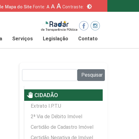
A
A
brightness_6
de
Mapa do Site
Fonte:
A
Contraste:
a
Serviços
Legislação
Contato
Pesquisar no site:
Pesquisar
pan_tool
CIDADÃO
Extrato I.P.T.U
2ª Via de Débito Imóvel
Certidão de Cadastro Imóvel
Certidão Negativa de Imóvel