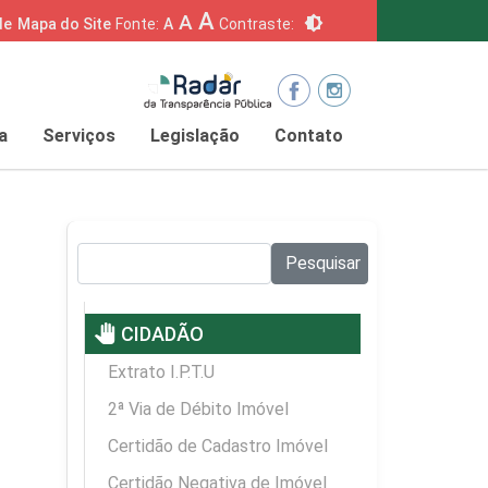
A
A
brightness_6
de
Mapa do Site
Fonte:
A
Contraste:
a
Serviços
Legislação
Contato
Pesquisar no site:
Pesquisar
pan_tool
CIDADÃO
Extrato I.P.T.U
2ª Via de Débito Imóvel
Certidão de Cadastro Imóvel
Certidão Negativa de Imóvel