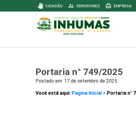
pan_tool
supervisor_account
card_travel
CIDADÃO
SERVIDORES
EMPRESA
Portaria n° 749/2025
Postado em:
17 de setembro de 2025
Você está aqui:
Pagina Inicial >
Portaria n° 