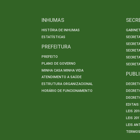
INHUMAS
SECR
HISTÓRIA DE INHUMAS
GABINET
ESTATÍSTICAS
SECRET
SECRETA
PREFEITURA
SECRETA
PREFEITO
SECRET
PLANO DE GOVERNO
SECRETA
MINHA CASA MINHA VIDA
PUBL
ATENDIMENTO A SAÚDE
ESTRUTURA ORGANIZACIONAL
DECRETO
HORÁRIO DE FUNCIONAMENTO
DECRETO
DECRETO
EDITAI
LEIS 201
LEIS 201
LEIS AN
TERMO