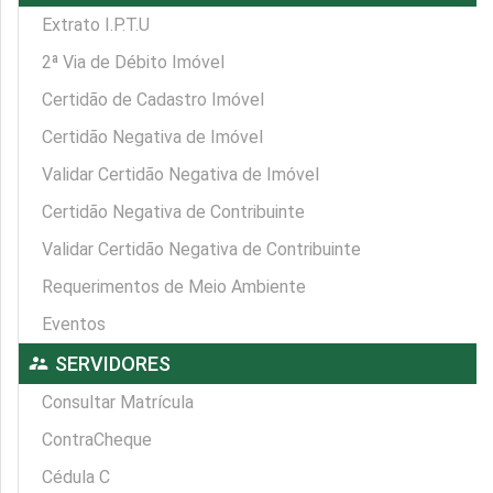
Extrato I.P.T.U
2ª Via de Débito Imóvel
Certidão de Cadastro Imóvel
Certidão Negativa de Imóvel
Validar Certidão Negativa de Imóvel
Certidão Negativa de Contribuinte
Validar Certidão Negativa de Contribuinte
Requerimentos de Meio Ambiente
Eventos
supervisor_account
SERVIDORES
Consultar Matrícula
ContraCheque
Cédula C