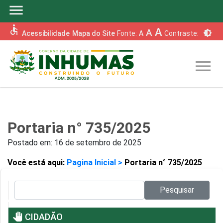
menu
accessible
A
A
brightness_6
Acessibilidade
Mapa do Site
Fonte:
A
Contraste:
menu
Portaria n° 735/2025
Postado em:
16 de setembro de 2025
Você está aqui:
Pagina Inicial >
Portaria n° 735/2025
Pesquisar no site:
Pesquisar
pan_tool
CIDADÃO