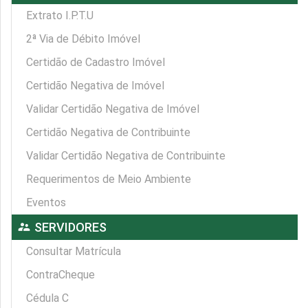
Extrato I.P.T.U
2ª Via de Débito Imóvel
Certidão de Cadastro Imóvel
Certidão Negativa de Imóvel
Validar Certidão Negativa de Imóvel
Certidão Negativa de Contribuinte
Validar Certidão Negativa de Contribuinte
Requerimentos de Meio Ambiente
Eventos
supervisor_account
SERVIDORES
Consultar Matrícula
ContraCheque
Cédula C