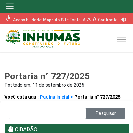
menu
accessible
A
A
brightness_6
Acessibilidade
Mapa do Site
Fonte:
A
Contraste:
menu
Portaria n° 727/2025
Postado em:
11 de setembro de 2025
Você está aqui:
Pagina Inicial >
Portaria n° 727/2025
Pesquisar no site:
Pesquisar
pan_tool
CIDADÃO