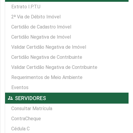
Extrato I.P.T.U
2ª Via de Débito Imóvel
Certidão de Cadastro Imóvel
Certidão Negativa de Imóvel
Validar Certidão Negativa de Imóvel
Certidão Negativa de Contribuinte
Validar Certidão Negativa de Contribuinte
Requerimentos de Meio Ambiente
Eventos
supervisor_account
SERVIDORES
Consultar Matrícula
ContraCheque
Cédula C