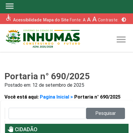
menu
accessible
A
A
brightness_6
Acessibilidade
Mapa do Site
Fonte:
A
Contraste:
menu
Portaria n° 690/2025
Postado em:
12 de setembro de 2025
Você está aqui:
Pagina Inicial >
Portaria n° 690/2025
Pesquisar no site:
Pesquisar
pan_tool
CIDADÃO