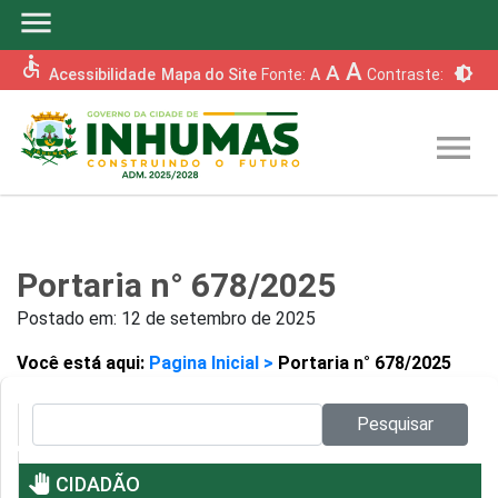
menu
accessible
A
A
brightness_6
Acessibilidade
Mapa do Site
Fonte:
A
Contraste:
menu
Portaria n° 678/2025
Postado em:
12 de setembro de 2025
Você está aqui:
Pagina Inicial >
Portaria n° 678/2025
Pesquisar no site:
Pesquisar
pan_tool
CIDADÃO