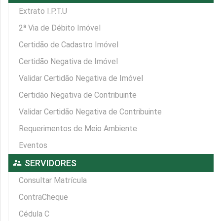
Extrato I.P.T.U
2ª Via de Débito Imóvel
Certidão de Cadastro Imóvel
Certidão Negativa de Imóvel
Validar Certidão Negativa de Imóvel
Certidão Negativa de Contribuinte
Validar Certidão Negativa de Contribuinte
Requerimentos de Meio Ambiente
Eventos
supervisor_account
SERVIDORES
Consultar Matrícula
ContraCheque
Cédula C