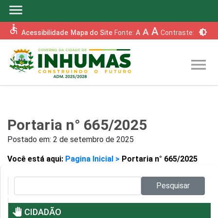
menu
accessible
A
A
brightness_6
Acessibilidade
Mapa do Site
Fonte:
A
Contraste:
menu
Portaria n° 665/2025
Postado em:
2 de setembro de 2025
Você está aqui:
Pagina Inicial >
Portaria n° 665/2025
Pesquisar no site:
Pesquisar
pan_tool
CIDADÃO