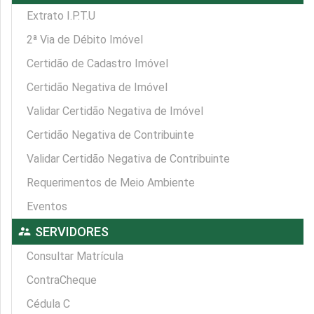
Extrato I.P.T.U
2ª Via de Débito Imóvel
Certidão de Cadastro Imóvel
Certidão Negativa de Imóvel
Validar Certidão Negativa de Imóvel
Certidão Negativa de Contribuinte
Validar Certidão Negativa de Contribuinte
Requerimentos de Meio Ambiente
Eventos
supervisor_account
SERVIDORES
Consultar Matrícula
ContraCheque
Cédula C