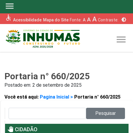
menu
accessible
A
A
brightness_6
Acessibilidade
Mapa do Site
Fonte:
A
Contraste:
menu
Portaria n° 660/2025
Postado em:
2 de setembro de 2025
Você está aqui:
Pagina Inicial >
Portaria n° 660/2025
Pesquisar no site:
Pesquisar
pan_tool
CIDADÃO