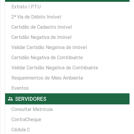
Extrato I.P.T.U
2ª Via de Débito Imóvel
Certidão de Cadastro Imóvel
Certidão Negativa de Imóvel
Validar Certidão Negativa de Imóvel
Certidão Negativa de Contribuinte
Validar Certidão Negativa de Contribuinte
Requerimentos de Meio Ambiente
Eventos
supervisor_account
SERVIDORES
Consultar Matrícula
ContraCheque
Cédula C