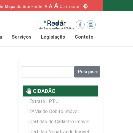
A
A
brightness_6
de
Mapa do Site
Fonte:
A
Contraste:
a
Serviços
Legislação
Contato
Pesquisar no site:
Pesquisar
pan_tool
CIDADÃO
Extrato I.P.T.U
2ª Via de Débito Imóvel
Certidão de Cadastro Imóvel
Certidão Negativa de Imóvel