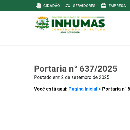
pan_tool
supervisor_account
card_travel
CIDADÃO
SERVIDORES
EMPRESA
Portaria n° 637/2025
Postado em:
2 de setembro de 2025
Você está aqui:
Pagina Inicial >
Portaria n° 