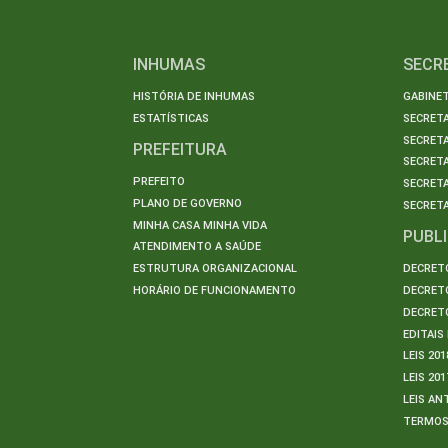
INHUMAS
SECR
HISTÓRIA DE INHUMAS
GABINET
ESTATÍSTICAS
SECRET
SECRETA
PREFEITURA
SECRETA
PREFEITO
SECRET
PLANO DE GOVERNO
SECRETA
MINHA CASA MINHA VIDA
PUBL
ATENDIMENTO A SAÚDE
ESTRUTURA ORGANIZACIONAL
DECRETO
HORÁRIO DE FUNCIONAMENTO
DECRETO
DECRETO
EDITAI
LEIS 201
LEIS 201
LEIS AN
TERMO