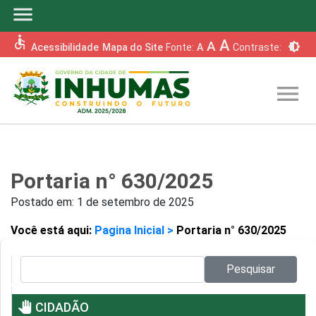
menu
accessible
A
A
brightness_6
Acessibilidade
Mapa do Site
Fonte:
A
Contraste:
menu
Portaria n° 630/2025
Postado em:
1 de setembro de 2025
Você está aqui:
Pagina Inicial >
Portaria n° 630/2025
Pesquisar no site:
Pesquisar
pan_tool
CIDADÃO