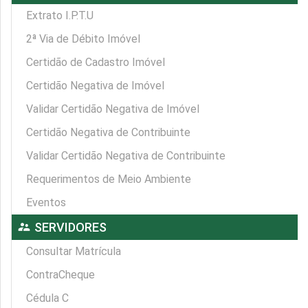
Extrato I.P.T.U
2ª Via de Débito Imóvel
Certidão de Cadastro Imóvel
Certidão Negativa de Imóvel
Validar Certidão Negativa de Imóvel
Certidão Negativa de Contribuinte
Validar Certidão Negativa de Contribuinte
Requerimentos de Meio Ambiente
Eventos
supervisor_account
SERVIDORES
Consultar Matrícula
ContraCheque
Cédula C