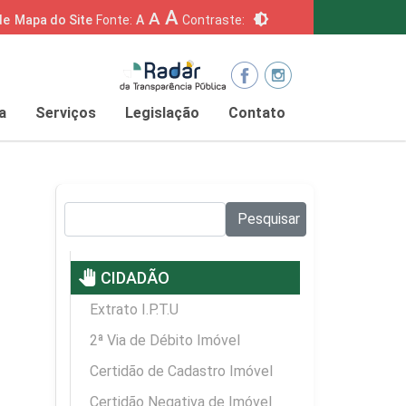
A
A
brightness_6
de
Mapa do Site
Fonte:
A
Contraste:
a
Serviços
Legislação
Contato
Pesquisar no site:
Pesquisar
pan_tool
CIDADÃO
Extrato I.P.T.U
2ª Via de Débito Imóvel
Certidão de Cadastro Imóvel
Certidão Negativa de Imóvel