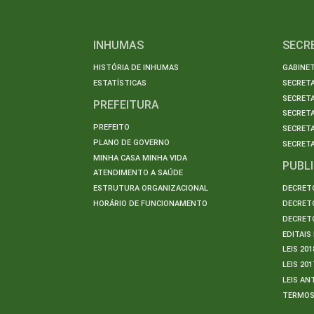
INHUMAS
SECR
HISTÓRIA DE INHUMAS
GABINET
ESTATÍSTICAS
SECRET
SECRETA
PREFEITURA
SECRETA
PREFEITO
SECRET
PLANO DE GOVERNO
SECRETA
MINHA CASA MINHA VIDA
PUBL
ATENDIMENTO A SAÚDE
ESTRUTURA ORGANIZACIONAL
DECRETO
HORÁRIO DE FUNCIONAMENTO
DECRETO
DECRETO
EDITAI
LEIS 201
LEIS 201
LEIS AN
TERMO