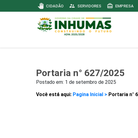
pan_tool
supervisor_account
card_travel
CIDADÃO
SERVIDORES
EMPRESA
Portaria n° 627/2025
Postado em:
1 de setembro de 2025
Você está aqui:
Pagina Inicial >
Portaria n° 