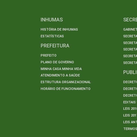
INHUMAS
SECR
HISTÓRIA DE INHUMAS
GABINET
ESTATÍSTICAS
SECRET
SECRETA
PREFEITURA
SECRETA
PREFEITO
SECRET
PLANO DE GOVERNO
SECRETA
MINHA CASA MINHA VIDA
PUBL
ATENDIMENTO A SAÚDE
ESTRUTURA ORGANIZACIONAL
DECRETO
HORÁRIO DE FUNCIONAMENTO
DECRETO
DECRETO
EDITAI
LEIS 201
LEIS 201
LEIS AN
TERMO