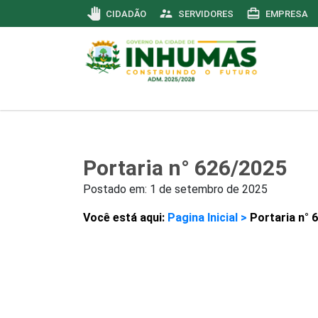
pan_tool
supervisor_account
card_travel
CIDADÃO
SERVIDORES
EMPRESA
Portaria n° 626/2025
Postado em:
1 de setembro de 2025
Você está aqui:
Pagina Inicial >
Portaria n° 