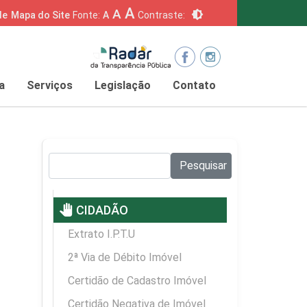
A
A
brightness_6
de
Mapa do Site
Fonte:
A
Contraste:
a
Serviços
Legislação
Contato
Pesquisar no site:
Pesquisar
pan_tool
CIDADÃO
Extrato I.P.T.U
2ª Via de Débito Imóvel
Certidão de Cadastro Imóvel
Certidão Negativa de Imóvel