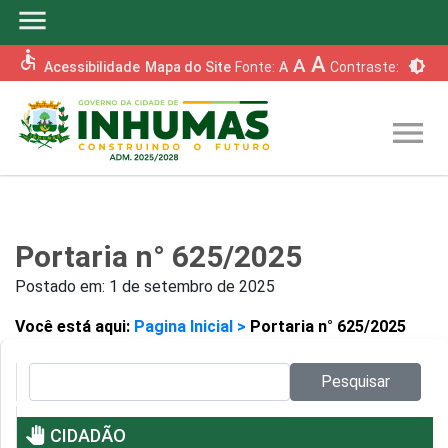
menu
accessible
A
A
brightness_6
Acessibilidade
Mapa do Site
Fonte:
A
Contraste:
menu
Portaria n° 625/2025
Postado em:
1 de setembro de 2025
Você está aqui:
Pagina Inicial >
Portaria n° 625/2025
Pesquisar no site:
Pesquisar
pan_tool
CIDADÃO