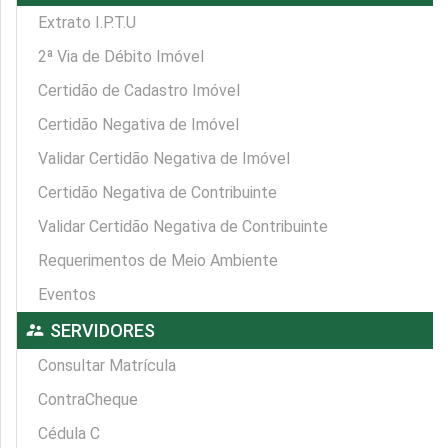
Extrato I.P.T.U
2ª Via de Débito Imóvel
Certidão de Cadastro Imóvel
Certidão Negativa de Imóvel
Validar Certidão Negativa de Imóvel
Certidão Negativa de Contribuinte
Validar Certidão Negativa de Contribuinte
Requerimentos de Meio Ambiente
Eventos
supervisor_account
SERVIDORES
Consultar Matrícula
ContraCheque
Cédula C