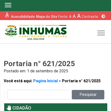
menu
accessible
A
A
brightness_6
Acessibilidade
Mapa do Site
Fonte:
A
Contraste:
menu
Portaria n° 621/2025
Postado em:
1 de setembro de 2025
Você está aqui:
Pagina Inicial >
Portaria n° 621/2025
Pesquisar no site:
Pesquisar
pan_tool
CIDADÃO