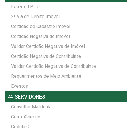
Extrato I.P.T.U
2ª Via de Débito Imóvel
Certidão de Cadastro Imóvel
Certidão Negativa de Imóvel
Validar Certidão Negativa de Imóvel
Certidão Negativa de Contribuinte
Validar Certidão Negativa de Contribuinte
Requerimentos de Meio Ambiente
Eventos
supervisor_account
SERVIDORES
Consultar Matrícula
ContraCheque
Cédula C