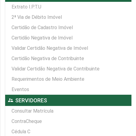
Extrato I.P.T.U
2ª Via de Débito Imóvel
Certidão de Cadastro Imóvel
Certidão Negativa de Imóvel
Validar Certidão Negativa de Imóvel
Certidão Negativa de Contribuinte
Validar Certidão Negativa de Contribuinte
Requerimentos de Meio Ambiente
Eventos
supervisor_account
SERVIDORES
Consultar Matrícula
ContraCheque
Cédula C