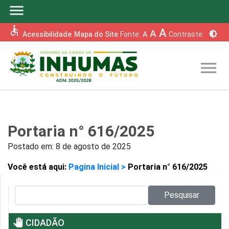
menu
accessible
A
A
brightness_6
Acessibilidade
Mapa do Site
Fonte:
A
Contraste:
menu
Portaria n° 616/2025
Postado em:
8 de agosto de 2025
Você está aqui:
Pagina Inicial >
Portaria n° 616/2025
Pesquisar no site:
Pesquisar
pan_tool
CIDADÃO