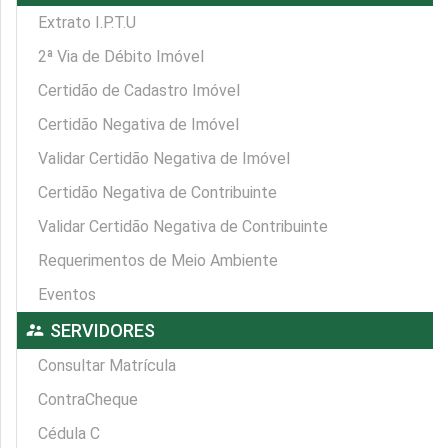
Extrato I.P.T.U
2ª Via de Débito Imóvel
Certidão de Cadastro Imóvel
Certidão Negativa de Imóvel
Validar Certidão Negativa de Imóvel
Certidão Negativa de Contribuinte
Validar Certidão Negativa de Contribuinte
Requerimentos de Meio Ambiente
Eventos
supervisor_account
SERVIDORES
Consultar Matrícula
ContraCheque
Cédula C