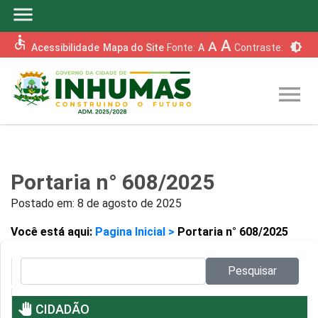
menu
accessible
A
A
brightness_6
Acessibilidade
Mapa do Site
Fonte:
A
Contraste:
menu
Portaria n° 608/2025
Postado em:
8 de agosto de 2025
Você está aqui:
Pagina Inicial >
Portaria n° 608/2025
Pesquisar no site:
Pesquisar
pan_tool
CIDADÃO