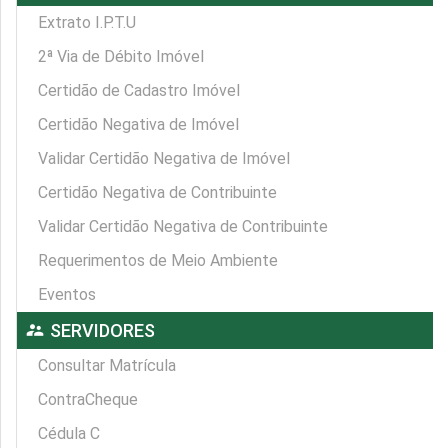
Extrato I.P.T.U
2ª Via de Débito Imóvel
Certidão de Cadastro Imóvel
Certidão Negativa de Imóvel
Validar Certidão Negativa de Imóvel
Certidão Negativa de Contribuinte
Validar Certidão Negativa de Contribuinte
Requerimentos de Meio Ambiente
Eventos
supervisor_account
SERVIDORES
Consultar Matrícula
ContraCheque
Cédula C