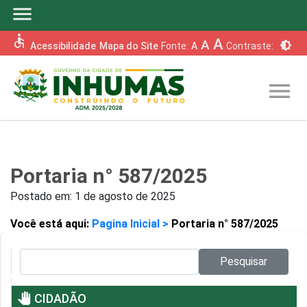
menu
accessible
A
A
brightness_6
Acessibilidade
Mapa do Site
Fonte:
A
Contraste:
menu
Portaria n° 587/2025
Postado em:
1 de agosto de 2025
Você está aqui:
Pagina Inicial >
Portaria n° 587/2025
Pesquisar no site:
Pesquisar
pan_tool
CIDADÃO