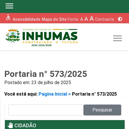
menu
accessible
A
A
brightness_6
Acessibilidade
Mapa do Site
Fonte:
A
Contraste:
menu
Portaria n° 573/2025
Postado em:
23 de julho de 2025
Você está aqui:
Pagina Inicial >
Portaria n° 573/2025
Pesquisar no site:
Pesquisar
pan_tool
CIDADÃO