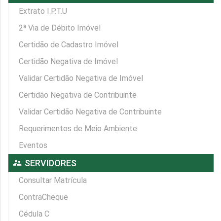
Extrato I.P.T.U
2ª Via de Débito Imóvel
Certidão de Cadastro Imóvel
Certidão Negativa de Imóvel
Validar Certidão Negativa de Imóvel
Certidão Negativa de Contribuinte
Validar Certidão Negativa de Contribuinte
Requerimentos de Meio Ambiente
Eventos
supervisor_account
SERVIDORES
Consultar Matrícula
ContraCheque
Cédula C