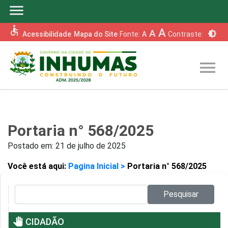
menu
accessible
A
A
brightness_6
Acessibilidade
Mapa do Site
Fonte:
A
Contraste:
menu
Portaria n° 568/2025
Postado em:
21 de julho de 2025
Você está aqui:
Pagina Inicial >
Portaria n° 568/2025
Pesquisar no site:
Pesquisar
pan_tool
CIDADÃO