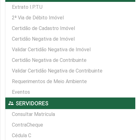
Extrato I.P.T.U
2ª Via de Débito Imóvel
Certidão de Cadastro Imóvel
Certidão Negativa de Imóvel
Validar Certidão Negativa de Imóvel
Certidão Negativa de Contribuinte
Validar Certidão Negativa de Contribuinte
Requerimentos de Meio Ambiente
Eventos
supervisor_account
SERVIDORES
Consultar Matrícula
ContraCheque
Cédula C