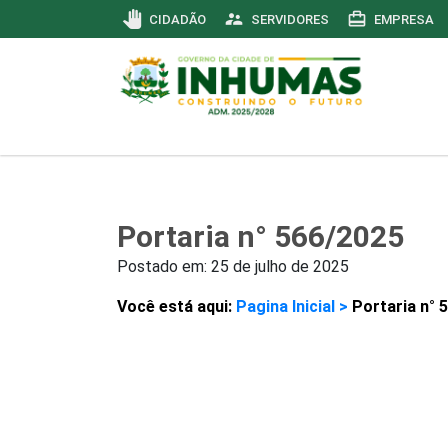
pan_tool
supervisor_account
card_travel
CIDADÃO
SERVIDORES
EMPRESA
Portaria n° 566/2025
Postado em:
25 de julho de 2025
Você está aqui:
Pagina Inicial >
Portaria n° 