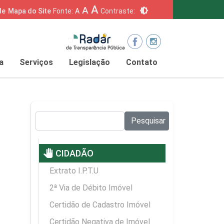
A
A
brightness_6
de
Mapa do Site
Fonte:
A
Contraste:
a
Serviços
Legislação
Contato
Pesquisar no site:
Pesquisar
pan_tool
CIDADÃO
Extrato I.P.T.U
2ª Via de Débito Imóvel
Certidão de Cadastro Imóvel
Certidão Negativa de Imóvel