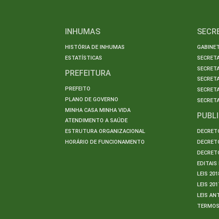
INHUMAS
SECR
HISTÓRIA DE INHUMAS
GABINET
ESTATÍSTICAS
SECRET
SECRETA
PREFEITURA
SECRETA
PREFEITO
SECRET
PLANO DE GOVERNO
SECRETA
MINHA CASA MINHA VIDA
PUBL
ATENDIMENTO A SAÚDE
ESTRUTURA ORGANIZACIONAL
DECRETO
HORÁRIO DE FUNCIONAMENTO
DECRETO
DECRETO
EDITAI
LEIS 201
LEIS 201
LEIS AN
TERMO