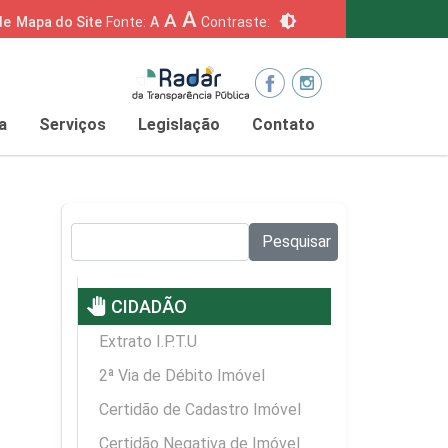
A
A
brightness_6
de
Mapa do Site
Fonte:
A
Contraste:
a
Serviços
Legislação
Contato
Pesquisar no site:
Pesquisar
pan_tool
CIDADÃO
Extrato I.P.T.U
2ª Via de Débito Imóvel
Certidão de Cadastro Imóvel
Certidão Negativa de Imóvel