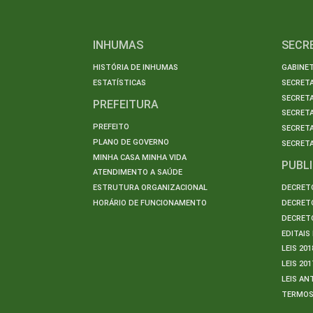
INHUMAS
SECR
HISTÓRIA DE INHUMAS
GABINET
ESTATÍSTICAS
SECRET
SECRETA
PREFEITURA
SECRETA
PREFEITO
SECRET
PLANO DE GOVERNO
SECRETA
MINHA CASA MINHA VIDA
PUBL
ATENDIMENTO A SAÚDE
ESTRUTURA ORGANIZACIONAL
DECRETO
HORÁRIO DE FUNCIONAMENTO
DECRETO
DECRETO
EDITAI
LEIS 201
LEIS 201
LEIS AN
TERMO