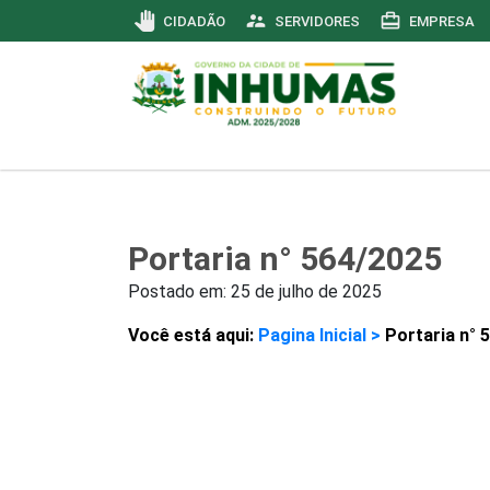
pan_tool
supervisor_account
card_travel
CIDADÃO
SERVIDORES
EMPRESA
Portaria n° 564/2025
Postado em:
25 de julho de 2025
Você está aqui:
Pagina Inicial >
Portaria n° 