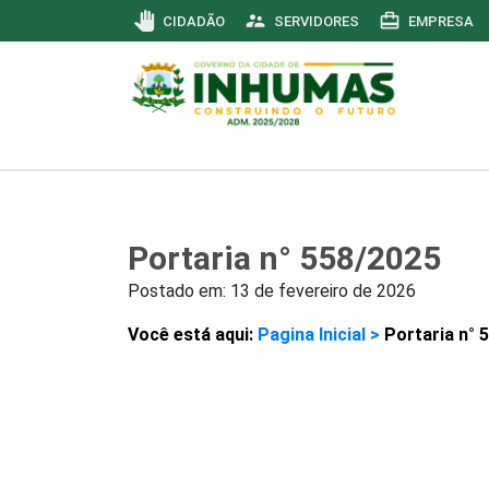
pan_tool
supervisor_account
card_travel
CIDADÃO
SERVIDORES
EMPRESA
Portaria n° 558/2025
Postado em:
13 de fevereiro de 2026
Você está aqui:
Pagina Inicial >
Portaria n° 