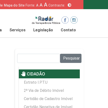
A
A
brightness_6
de
Mapa do Site
Fonte:
A
Contraste:
a
Serviços
Legislação
Contato
Pesquisar no site:
Pesquisar
pan_tool
CIDADÃO
Extrato I.P.T.U
2ª Via de Débito Imóvel
Certidão de Cadastro Imóvel
Certidão Negativa de Imóvel