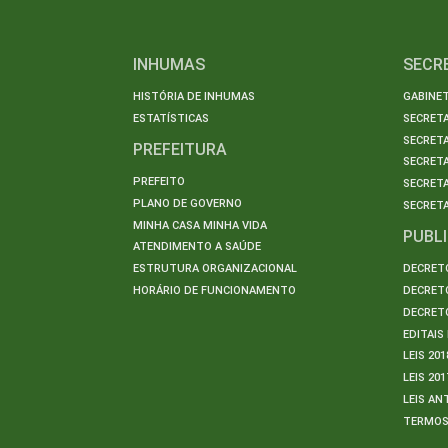
INHUMAS
SECR
HISTÓRIA DE INHUMAS
GABINET
ESTATÍSTICAS
SECRET
SECRETA
PREFEITURA
SECRETA
PREFEITO
SECRET
PLANO DE GOVERNO
SECRETA
MINHA CASA MINHA VIDA
PUBL
ATENDIMENTO A SAÚDE
ESTRUTURA ORGANIZACIONAL
DECRETO
HORÁRIO DE FUNCIONAMENTO
DECRETO
DECRETO
EDITAI
LEIS 201
LEIS 201
LEIS AN
TERMO