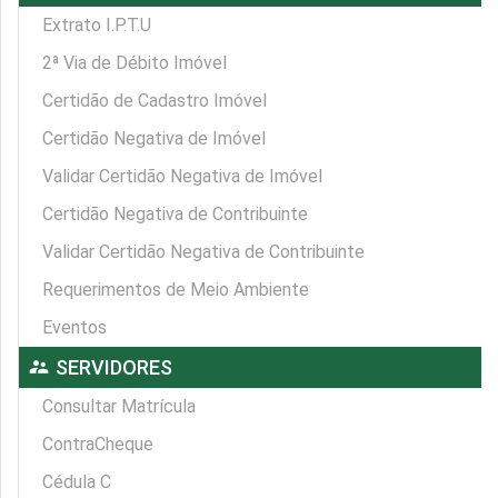
Extrato I.P.T.U
2ª Via de Débito Imóvel
Certidão de Cadastro Imóvel
Certidão Negativa de Imóvel
Validar Certidão Negativa de Imóvel
Certidão Negativa de Contribuinte
Validar Certidão Negativa de Contribuinte
Requerimentos de Meio Ambiente
Eventos
supervisor_account
SERVIDORES
Consultar Matrícula
ContraCheque
Cédula C