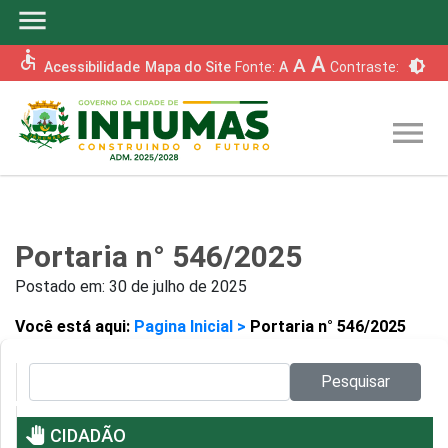
menu
accessible
A
A
brightness_6
Acessibilidade
Mapa do Site
Fonte:
A
Contraste:
menu
Portaria n° 546/2025
Postado em:
30 de julho de 2025
Você está aqui:
Pagina Inicial >
Portaria n° 546/2025
Pesquisar no site:
Pesquisar
pan_tool
CIDADÃO