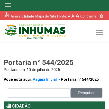
menu
accessible
A
A
brightness_6
Acessibilidade
Mapa do Site
Fonte:
A
Contraste:
menu
Portaria n° 544/2025
Postado em:
10 de julho de 2025
Você está aqui:
Pagina Inicial >
Portaria n° 544/2025
Pesquisar no site:
Pesquisar
pan_tool
CIDADÃO