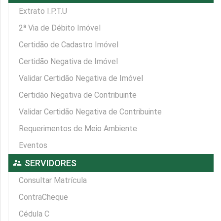
Extrato I.P.T.U
2ª Via de Débito Imóvel
Certidão de Cadastro Imóvel
Certidão Negativa de Imóvel
Validar Certidão Negativa de Imóvel
Certidão Negativa de Contribuinte
Validar Certidão Negativa de Contribuinte
Requerimentos de Meio Ambiente
Eventos
supervisor_account
SERVIDORES
Consultar Matrícula
ContraCheque
Cédula C