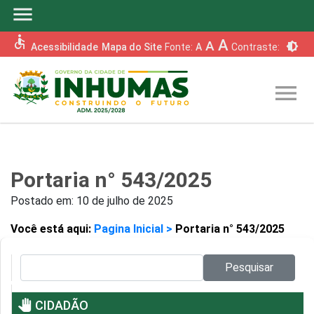
menu
accessible
A
A
brightness_6
Acessibilidade
Mapa do Site
Fonte:
A
Contraste:
menu
Portaria n° 543/2025
Postado em:
10 de julho de 2025
Você está aqui:
Pagina Inicial >
Portaria n° 543/2025
Pesquisar no site:
Pesquisar
pan_tool
CIDADÃO