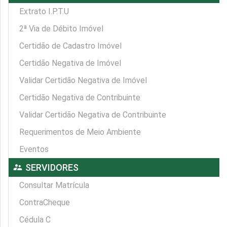
Extrato I.P.T.U
2ª Via de Débito Imóvel
Certidão de Cadastro Imóvel
Certidão Negativa de Imóvel
Validar Certidão Negativa de Imóvel
Certidão Negativa de Contribuinte
Validar Certidão Negativa de Contribuinte
Requerimentos de Meio Ambiente
Eventos
supervisor_account
SERVIDORES
Consultar Matrícula
ContraCheque
Cédula C