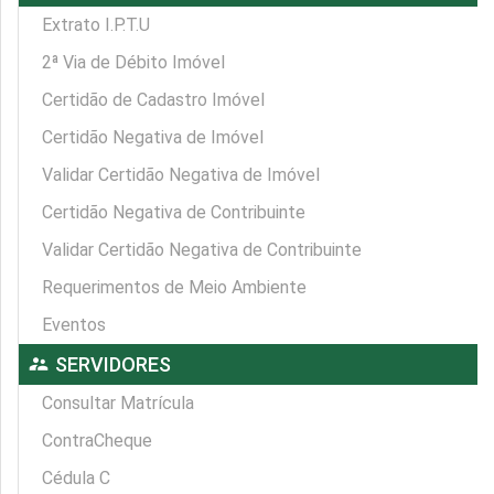
Extrato I.P.T.U
2ª Via de Débito Imóvel
Certidão de Cadastro Imóvel
Certidão Negativa de Imóvel
Validar Certidão Negativa de Imóvel
Certidão Negativa de Contribuinte
Validar Certidão Negativa de Contribuinte
Requerimentos de Meio Ambiente
Eventos
supervisor_account
SERVIDORES
Consultar Matrícula
ContraCheque
Cédula C