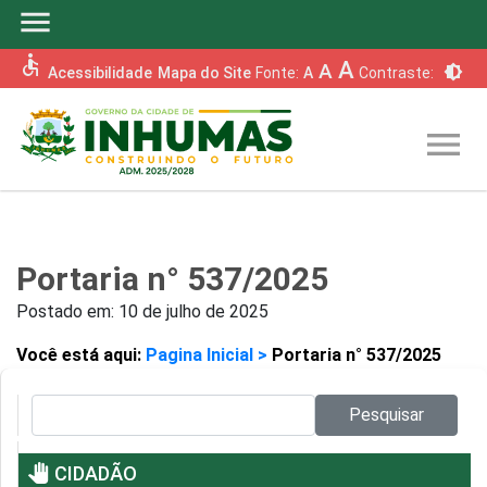
menu
accessible
A
A
brightness_6
Acessibilidade
Mapa do Site
Fonte:
A
Contraste:
menu
Portaria n° 537/2025
Postado em:
10 de julho de 2025
Você está aqui:
Pagina Inicial >
Portaria n° 537/2025
Pesquisar no site:
Pesquisar
pan_tool
CIDADÃO