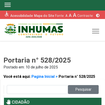
menu
accessible
A
A
brightness_6
Acessibilidade
Mapa do Site
Fonte:
A
Contraste:
menu
Portaria n° 528/2025
Postado em:
10 de julho de 2025
Você está aqui:
Pagina Inicial >
Portaria n° 528/2025
Pesquisar no site:
Pesquisar
pan_tool
CIDADÃO