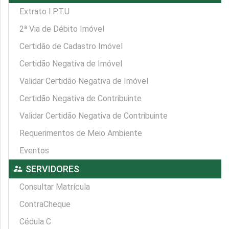
Extrato I.P.T.U
2ª Via de Débito Imóvel
Certidão de Cadastro Imóvel
Certidão Negativa de Imóvel
Validar Certidão Negativa de Imóvel
Certidão Negativa de Contribuinte
Validar Certidão Negativa de Contribuinte
Requerimentos de Meio Ambiente
Eventos
supervisor_account
SERVIDORES
Consultar Matrícula
ContraCheque
Cédula C