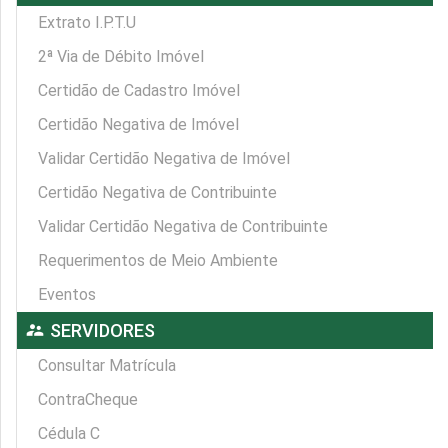
Extrato I.P.T.U
2ª Via de Débito Imóvel
Certidão de Cadastro Imóvel
Certidão Negativa de Imóvel
Validar Certidão Negativa de Imóvel
Certidão Negativa de Contribuinte
Validar Certidão Negativa de Contribuinte
Requerimentos de Meio Ambiente
Eventos
supervisor_account
SERVIDORES
Consultar Matrícula
ContraCheque
Cédula C