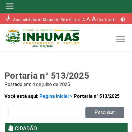
menu
accessible
A
A
brightness_6
Acessibilidade
Mapa do Site
Fonte:
A
Contraste:
menu
Portaria n° 513/2025
Postado em:
4 de julho de 2025
Você está aqui:
Pagina Inicial >
Portaria n° 513/2025
Pesquisar no site:
Pesquisar
pan_tool
CIDADÃO