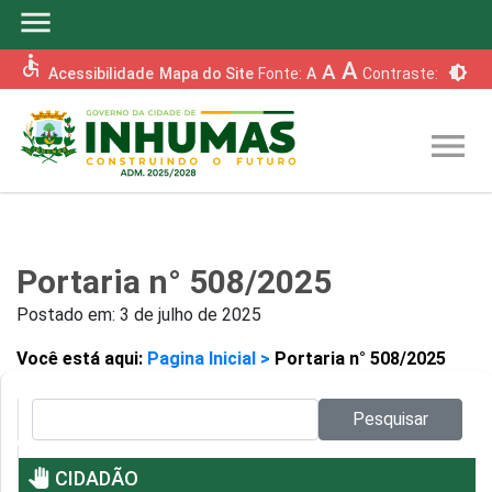
menu
accessible
A
A
brightness_6
Acessibilidade
Mapa do Site
Fonte:
A
Contraste:
menu
Portaria n° 508/2025
Postado em:
3 de julho de 2025
Você está aqui:
Pagina Inicial >
Portaria n° 508/2025
Pesquisar no site:
Pesquisar
pan_tool
CIDADÃO