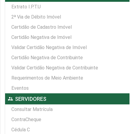
Extrato I.P.T.U
2ª Via de Débito Imóvel
Certidão de Cadastro Imóvel
Certidão Negativa de Imóvel
Validar Certidão Negativa de Imóvel
Certidão Negativa de Contribuinte
Validar Certidão Negativa de Contribuinte
Requerimentos de Meio Ambiente
Eventos
supervisor_account
SERVIDORES
Consultar Matrícula
ContraCheque
Cédula C