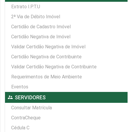
Extrato I.P.T.U
2ª Via de Débito Imóvel
Certidão de Cadastro Imóvel
Certidão Negativa de Imóvel
Validar Certidão Negativa de Imóvel
Certidão Negativa de Contribuinte
Validar Certidão Negativa de Contribuinte
Requerimentos de Meio Ambiente
Eventos
supervisor_account
SERVIDORES
Consultar Matrícula
ContraCheque
Cédula C