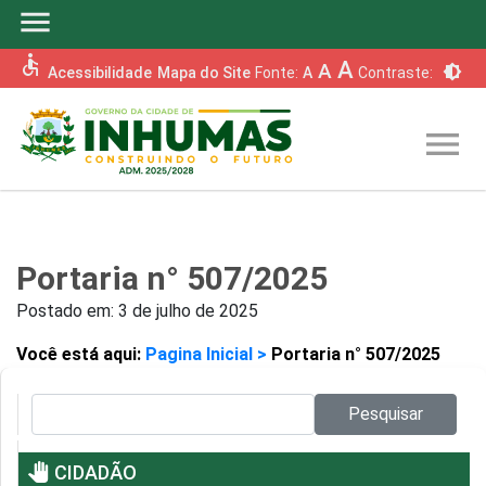
menu
accessible
A
A
brightness_6
Acessibilidade
Mapa do Site
Fonte:
A
Contraste:
menu
Portaria n° 507/2025
Postado em:
3 de julho de 2025
Você está aqui:
Pagina Inicial >
Portaria n° 507/2025
Pesquisar no site:
Pesquisar
pan_tool
CIDADÃO